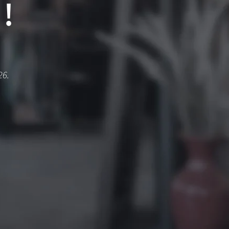
!
26.